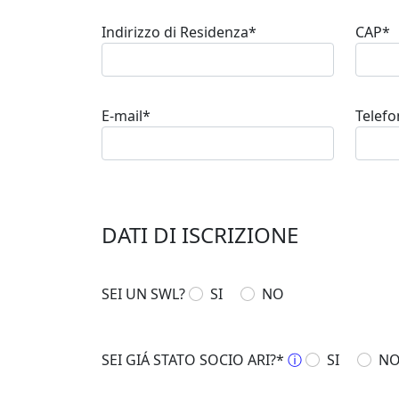
Indirizzo di Residenza*
CAP*
E-mail*
Telef
DATI DI ISCRIZIONE
SEI UN SWL?
SI
NO
SEI GIÁ STATO SOCIO ARI?*
ⓘ
SI
N