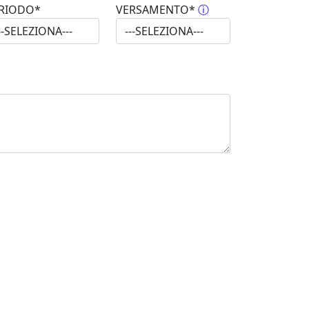
RIODO*
VERSAMENTO*
ⓘ