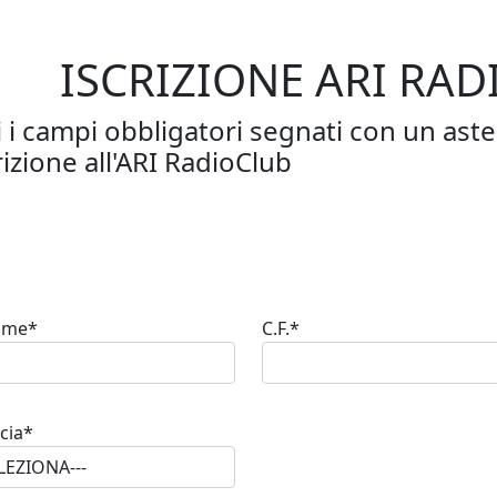
ISCRIZIONE ARI RA
 i campi obbligatori segnati con un aste
izione all'ARI RadioClub
ome*
C.F.*
cia*